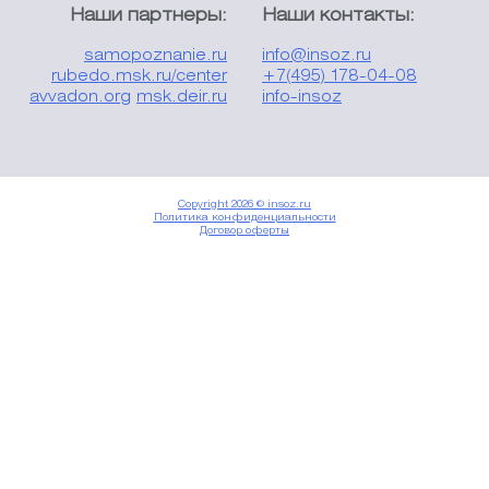
Наши партнеры:
Наши контакты:
samopoznanie.ru
info@insoz.ru
rubedo.msk.ru/center
+7(495) 178-04-08
avvadon.org
msk.deir.ru
info-insoz
Copyright 2026 © insoz.ru
Политика конфиденциальности
Договор оферты