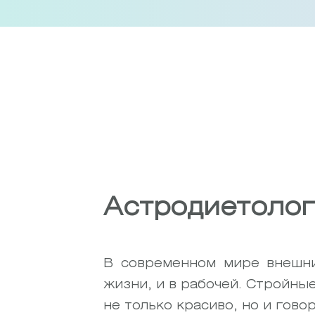
Skip
to
content
Астродиетолог
В современном мире внешни
жизни, и в рабочей. Стройные
не только красиво, но и гово