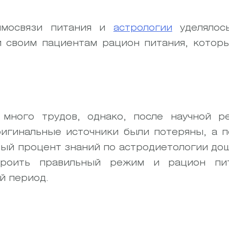
имосвязи питания и
астрологии
уделялос
 своим пациентам рацион питания, котор
много трудов, однако, после научной р
ригинальные источники были потеряны, а 
лый процент знаний по астродиетологии дош
троить правильный режим и рацион пи
й период.