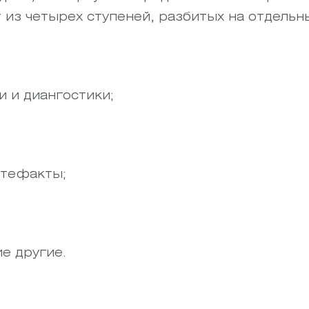
 из четырех ступеней, разбитых на отдельн
 и диангостики;
ртефакты;
е другие.