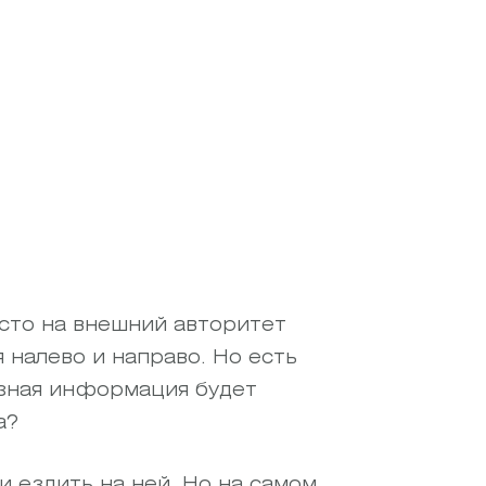
исто на внешний авторитет
 налево и направо. Но есть
езная информация будет
а?
 ездить на ней. Но на самом