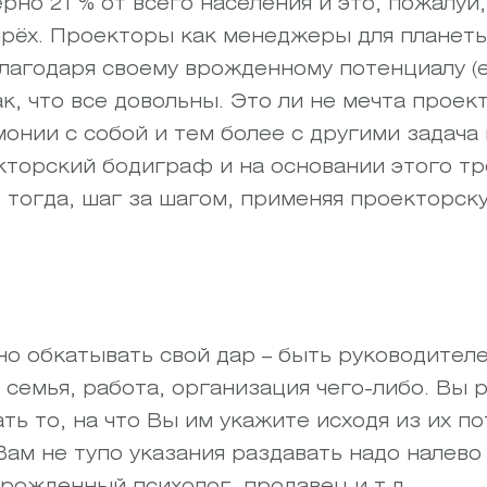
но 21 % от всего населения и это, пожалуй
ырёх. Проекторы как менеджеры для планеты
благодаря своему врожденному потенциалу (е
к, что все довольны. Это ли не мечта проек
онии с собой и тем более с другими задача 
кторский бодиграф и на основании этого т
 тогда, шаг за шагом, применяя проекторску
но обкатывать свой дар – быть руководител
семья, работа, организация чего-либо. Вы р
ть то, на что Вы им укажите исходя из их 
ам не тупо указания раздавать надо налево 
ирожденный психолог, продавец и т.д.