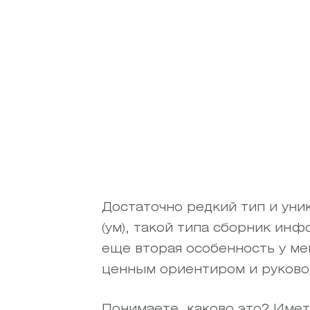
Достаточно редкий тип и уни
(ум), такой типа сборник ин
еще вторая особенность у ме
ценным ориентиром и руковод
Понимаете, каково это? Имет