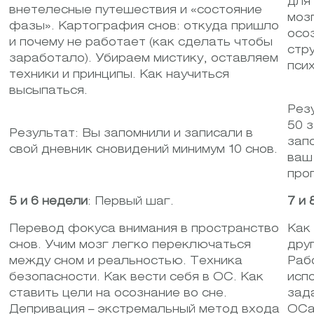
для
внетелесные путешествия и «состояние
моз
фазы». Картография снов: откуда пришло
осо
и почему не работает (как сделать чтобы
стр
заработало). Убираем мистику, оставляем
пси
техники и принципы. Как научиться
высыпаться.
Рез
50 
Результат: Вы запомнили и записали в
зап
свой дневник сновидений минимум 10 снов.
ваш
про
5 и 6 недели
: Первый шаг.
7 и 
Перевод фокуса внимания в пространство
Как
снов. Учим мозг легко переключаться
дру
между сном и реальностью. Техника
Раб
безопасности. Как вести себя в ОС. Как
исп
ставить цели на осознание во сне.
зад
Депривация – экстремальный метод входа
ОСа