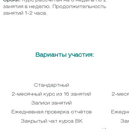
Сроки:
Курс рассчитан на 8 недель по 2
занятия в неделю. Продолжительность
занятий 1-2 часа.
Варианты участия:
Стандартный
2-месячный курс из 16 занятий
2-меся
Записи занятий
Ежедневная проверка отчётов
Ежедне
Закрытый чат курса ВК
За