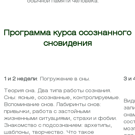
обычной памяти человека.
Программа курса осознанного
сновидения
1 и 2 недели
: Погружение в сны.
3 и 
Теория сна. Два типа работы сознания.
Сны: ясные, осознанные, контролируемые.
Вид
Вспоминание снов. Лабиринты снов:
зап
привычки, работа с застойными
сна
жизненными ситуациями, страхи и фобии.
сос
Знакомство с подсознанием: архетипы,
моз
шаблоны, творчество. Что такое