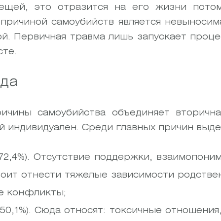
вещей, это отразится на его жизни пото
 причиной самоубийств является невыносима
й. Первичная травма лишь запускает проце
сте.
ида
ричины самоубийства объединяет вторична
ай индивидуален. Среди главных причин вы
72,4%). Отсутствие поддержки, взаимопони
тоит отнести тяжелые зависимости родстве
е конфликты;
50,1%). Сюда относят: токсичные отношения