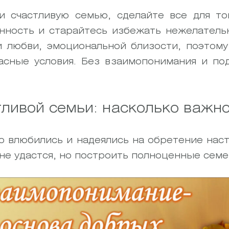
 счастливую семью, сделайте все для то
нность и старайтесь избежать нежелател
 любви, эмоциональной близости, поэтом
сные условия. Без взаимопонимания и по
тливой семьи: насколько важн
о влюбились и надеялись на обретение наст
не удастся, но построить полноценные сем