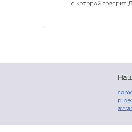
о которой говорит Д
Наш
samo
rube
avva