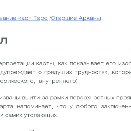
вание карт Таро
/
Старшие Арканы
ол
ерпретации карты, как показывает его изо
едупреждает о грядущих трудностях, котор
орического, внутреннего).
изваны выйти за рамки поверхностных прояв
арта напоминает, что у любого заключен
ук самих утопающих.