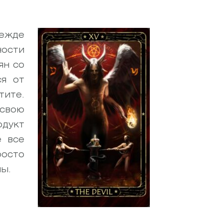
режде
ости
ян со
ся от
тите.
 свою
дукт
е все
росто
ны.