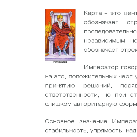
Карта – это цен
обозначает ст
последовательно
независимым, н
обозначает стре
Император говор
на это, положительных черт 
принятию решений, поряд
ответственности, но при 
слишком авторитарную форм
Основное значение Императ
стабильность, упрямость, над