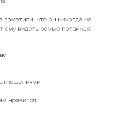
ла.
 заметили, что он никогда не
ет ему видеть самые потайные
к:
 отношениями;
ам нравится;