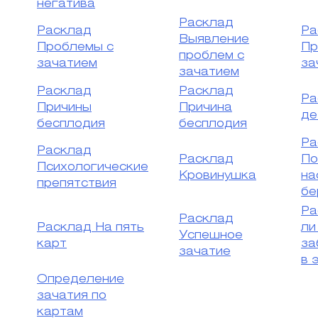
негатива
Расклад
Расклад
Ра
Выявление
Проблемы с
Пр
проблем с
зачатием
за
зачатием
Расклад
Расклад
Ра
Причины
Причина
де
бесплодия
бесплодия
Ра
Расклад
Расклад
По
Психологические
Кровинушка
на
препятствия
бе
Ра
Расклад
Расклад На пять
ли
Успешное
карт
за
зачатие
в 
Определение
зачатия по
картам