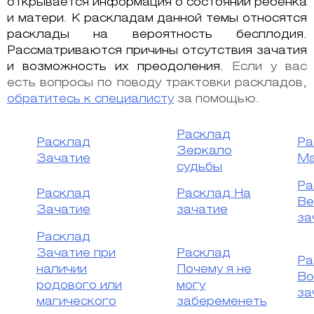
открывается информация о состоянии ребенка
и матери. К раскладам данной темы относятся
расклады на вероятность бесплодия.
Рассматриваются причины отсутствия зачатия
и возможность их преодоления.
Если у вас
есть вопросы по поводу трактовки раскладов,
обратитесь к специалисту
за помощью.
Расклад
Расклад
Ра
Зеркало
Зачатие
Ма
судьбы
Ра
Расклад
Расклад На
Ве
Зачатие
зачатие
за
Расклад
Зачатие при
Расклад
Ра
наличии
Почему я не
Во
родового или
могу
за
магического
забеременеть