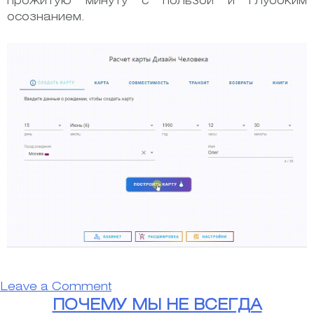
прожитую минуту с пользой и глубоким
осознанием.
on
Leave a Comment
Как
ПОЧЕМУ МЫ НЕ ВСЕГДА