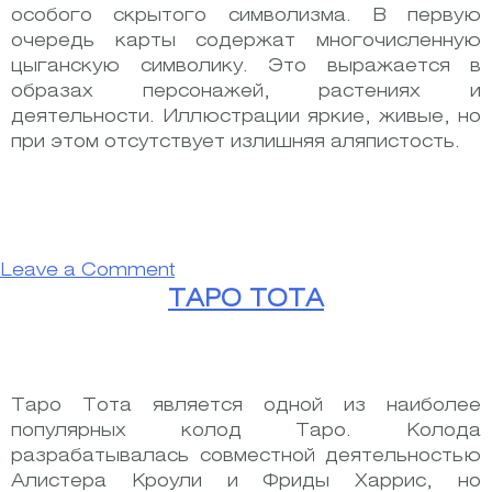
особого скрытого символизма. В первую
очередь карты содержат многочисленную
цыганскую символику. Это выражается в
образах персонажей, растениях и
деятельности. Иллюстрации яркие, живые, но
при этом отсутствует излишняя аляпистость.
on
Leave a Comment
Цыганское
ТАРО ТОТА
Таро
Таро Тота является одной из наиболее
популярных колод Таро. Колода
разрабатывалась совместной деятельностью
Алистера Кроули и Фриды Харрис, но